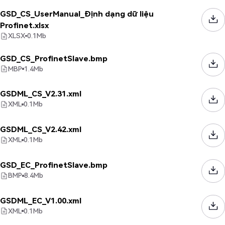
GSD_CS_UserManual_Định dạng dữ liệu
Profinet.xlsx
XLSX
0.1
Mb
GSD_CS_ProfinetSlave.bmp
MBP
1.4
Mb
GSDML_CS_V2.31.xml
XML
0.1
Mb
GSDML_CS_V2.42.xml
XML
0.1
Mb
GSD_EC_ProfinetSlave.bmp
BMP
8.4
Mb
GSDML_EC_V1.00.xml
XML
0.1
Mb