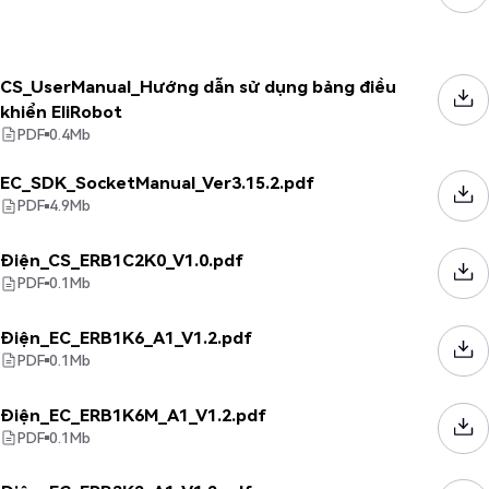
CS_UserManual_Hướng dẫn sử dụng bảng điều
khiển EliRobot
PDF
0.4
Mb
EC_SDK_SocketManual_Ver3.15.2.pdf
PDF
4.9
Mb
Điện_CS_ERB1C2K0_V1.0.pdf
PDF
0.1
Mb
Điện_EC_ERB1K6_A1_V1.2.pdf
PDF
0.1
Mb
Điện_EC_ERB1K6M_A1_V1.2.pdf
PDF
0.1
Mb