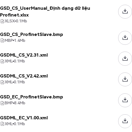
GSD_CS_UserManual_Định dạng dữ liệu
Profinet.xlsx
XLSX
0.1
Mb
GSD_CS_ProfinetSlave.bmp
MBP
1.4
Mb
GSDML_CS_V2.31.xml
XML
0.1
Mb
GSDML_CS_V2.42.xml
XML
0.1
Mb
GSD_EC_ProfinetSlave.bmp
BMP
8.4
Mb
GSDML_EC_V1.00.xml
XML
0.1
Mb