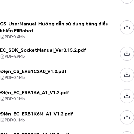
CS_UserManual_Hướng dẫn sử dụng bảng điều
khiển EliRobot
PDF
0.4
Mb
EC_SDK_SocketManual_Ver3.15.2.pdf
PDF
4.9
Mb
Điện_CS_ERB1C2K0_V1.0.pdf
PDF
0.1
Mb
Điện_EC_ERB1K6_A1_V1.2.pdf
PDF
0.1
Mb
Điện_EC_ERB1K6M_A1_V1.2.pdf
PDF
0.1
Mb