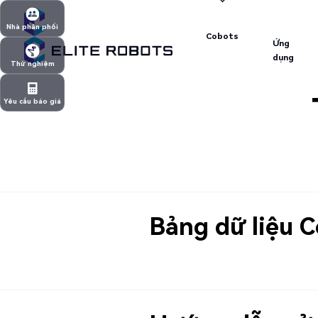
Ứng
Cobots
Nhà phân phối
dụng
Cobots
Ứng
Nhà phân phối
dụng
Thử nghiệm
Thử nghiệm
Yêu cầu báo giá
Yêu cầu báo giá
Bảng dữ liệu 