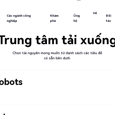
Các ngành công
Khám
Ủng
Đối
Về
nghiệp
phá
hộ
tác
Về
Các ngành công
Khám
Ủng
Đối
nghiệp
phá
hộ
tác
Trung tâm tải xuốn
Chọn tài nguyên mong muốn từ danh sách các tiêu đề
có sẵn bên dưới.
Cobots