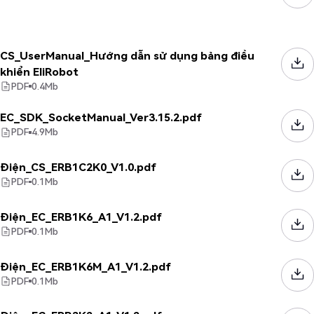
CS_UserManual_Hướng dẫn sử dụng bảng điều
khiển EliRobot
PDF
0.4
Mb
EC_SDK_SocketManual_Ver3.15.2.pdf
PDF
4.9
Mb
Điện_CS_ERB1C2K0_V1.0.pdf
PDF
0.1
Mb
Điện_EC_ERB1K6_A1_V1.2.pdf
PDF
0.1
Mb
Điện_EC_ERB1K6M_A1_V1.2.pdf
PDF
0.1
Mb