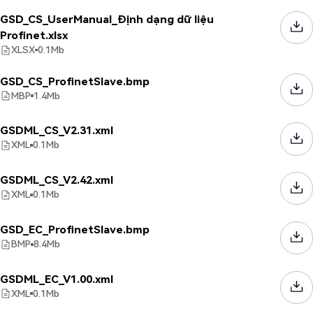
GSD_CS_UserManual_Định dạng dữ liệu
Profinet.xlsx
XLSX
0.1
Mb
GSD_CS_ProfinetSlave.bmp
MBP
1.4
Mb
GSDML_CS_V2.31.xml
XML
0.1
Mb
GSDML_CS_V2.42.xml
XML
0.1
Mb
GSD_EC_ProfinetSlave.bmp
BMP
8.4
Mb
GSDML_EC_V1.00.xml
XML
0.1
Mb