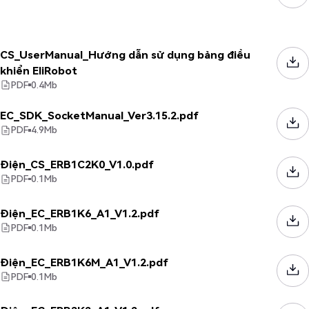
CS_UserManual_Hướng dẫn sử dụng bảng điều
khiển EliRobot
PDF
0.4
Mb
EC_SDK_SocketManual_Ver3.15.2.pdf
PDF
4.9
Mb
Điện_CS_ERB1C2K0_V1.0.pdf
PDF
0.1
Mb
Điện_EC_ERB1K6_A1_V1.2.pdf
PDF
0.1
Mb
Điện_EC_ERB1K6M_A1_V1.2.pdf
PDF
0.1
Mb