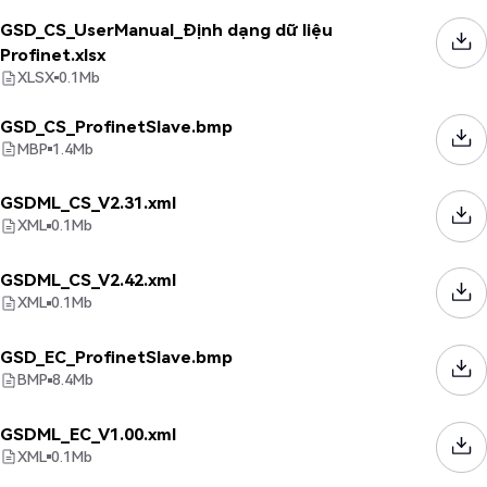
GSD_CS_UserManual_Định dạng dữ liệu
Profinet.xlsx
XLSX
0.1
Mb
GSD_CS_ProfinetSlave.bmp
MBP
1.4
Mb
GSDML_CS_V2.31.xml
XML
0.1
Mb
GSDML_CS_V2.42.xml
XML
0.1
Mb
GSD_EC_ProfinetSlave.bmp
BMP
8.4
Mb
GSDML_EC_V1.00.xml
XML
0.1
Mb