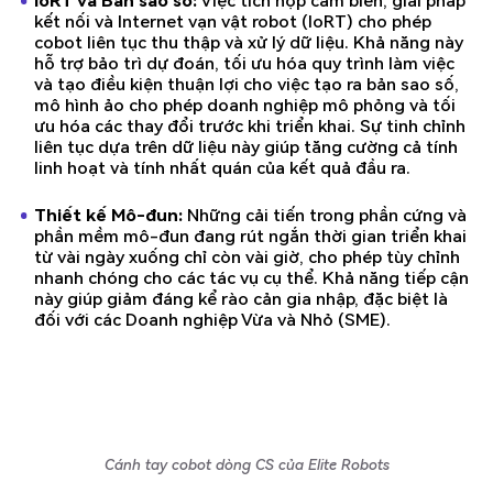
IoRT và Bản sao số:
Việc tích hợp cảm biến, giải pháp
kết nối và Internet vạn vật robot (IoRT) cho phép
cobot liên tục thu thập và xử lý dữ liệu. Khả năng này
hỗ trợ bảo trì dự đoán, tối ưu hóa quy trình làm việc
và tạo điều kiện thuận lợi cho việc tạo ra bản sao số,
mô hình ảo cho phép doanh nghiệp mô phỏng và tối
ưu hóa các thay đổi trước khi triển khai. Sự tinh chỉnh
liên tục dựa trên dữ liệu này giúp tăng cường cả tính
linh hoạt và tính nhất quán của kết quả đầu ra.
Thiết kế Mô-đun:
Những cải tiến trong phần cứng và
phần mềm mô-đun đang rút ngắn thời gian triển khai
từ vài ngày xuống chỉ còn vài giờ, cho phép tùy chỉnh
nhanh chóng cho các tác vụ cụ thể. Khả năng tiếp cận
này giúp giảm đáng kể rào cản gia nhập, đặc biệt là
đối với các Doanh nghiệp Vừa và Nhỏ (SME).
Cánh tay cobot dòng CS của Elite Robots