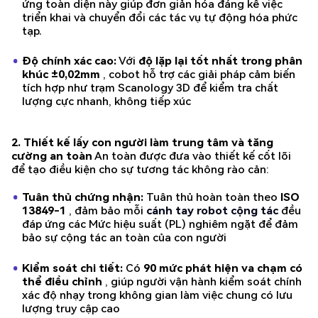
ứng toàn diện này giúp đơn giản hóa đáng kể việc
triển khai và chuyển đổi các tác vụ tự động hóa phức
tạp.
Độ chính xác cao:
Với
độ lặp lại tốt nhất trong phân
khúc ±0,02mm
, cobot hỗ trợ các giải pháp cảm biến
tích hợp như trạm Scanology 3D để kiểm tra chất
lượng cực nhanh, không tiếp xúc
2. Thiết kế lấy con người làm trung tâm và tăng
cường an toàn
An toàn được đưa vào thiết kế cốt lõi
để tạo điều kiện cho sự tương tác không rào cản:
Tuân thủ chứng nhận:
Tuân thủ hoàn toàn theo
ISO
13849-1
, đảm bảo mỗi
cánh tay robot cộng tác
đều
đáp ứng các Mức hiệu suất (PL) nghiêm ngặt để đảm
bảo sự cộng tác an toàn của con người
Kiểm soát chi tiết:
Có
90 mức phát hiện va chạm có
thể điều chỉnh
, giúp người vận hành kiểm soát chính
xác độ nhạy trong không gian làm việc chung có lưu
lượng truy cập cao