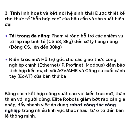
3. Tính linh hoạt và kết nối hệ sinh thái
Được thiết kế
cho thực tế "hỗn hợp cao" của hậu cần và sản xuất hiện
đại:
Tải trọng đa năng:
Phạm vi rộng hỗ trợ các nhiệm vụ
từ lắp ráp tinh tế (CS 63, 3kg) đến xử lý hạng nặng
(Dòng CS, lên đến 30kg)
Kiến trúc mở:
Hỗ trợ gốc cho các giao thức công
nghiệp chính (Ethernet/IP, Profinet, Modbus) đảm bảo
tích hợp liền mạch với AGV/AMR và Công cụ cuối cánh
tay (EoAT) của bên thứ ba
Bằng cách kết hợp công suất cao với kiến trúc mở, thân
thiện với người dùng, Elite Robots giảm bớt rào cản gia
nhập, đẩy nhanh việc áp dụng
robot cộng tác công
nghiệp
trong nhiều lĩnh vực khác nhau, từ ô tô đến bán
lẻ thông minh.