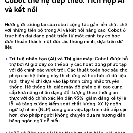
Cobot thế hệ tiếp theo: Tích hợp AI
và kết nối
Hướng đi tương lai của robot cộng tác gắn liền chặt chẽ
với những tiến bộ trong AI và kết nối nâng cao. Cobot 6
trục hiện đại đang phát triển từ một cánh tay cơ học
đơn thuần thành một đối tác thông minh, dựa trên dữ
liệu:
Trí tuệ nhân tạo (AI) và Thị giác máy:
Cobot được hỗ
trợ bởi AI giờ đây có thể xử lý các hoạt động phức tạp
với độ chính xác vượt trội. Các thuật toán học sâu cho
phép các hệ thống này thích ứng và học hỏi từ dữ liệu
mới, thay vì chỉ dựa vào lập trình cứng nhắc truyền
thống. Hệ thống thị giác máy độ phân giải cao cung
cấp khả năng nhận dạng đối tượng theo thời gian
thực với độ chính xác lên đến 95%, giảm đáng kể tỷ lệ
lỗi và tăng cường kiểm soát chất lượng. Xử lý ngôn
ngữ tự nhiên (NLP) cũng giúp việc lập trình dễ tiếp cận
hơn, cho phép người không chuyên đưa ra hướng dẫn
bằng ngôn ngữ dễ hiểu.