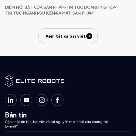
ĐIỂM NỔI BẬT CỦA SẢN PHẨM
TIN TỨC DOANH NGHIỆP
TIN TỨC NGÀNH
SỰ KIỆN
RA MẮT SẢN PHẨM
Xem tất cả bài viết
Xem tất cả bài viết
Bản tin
Cập nhật tin tức, bài viết và tài nguyên mới nhất của chúng tôi.
E-mail*