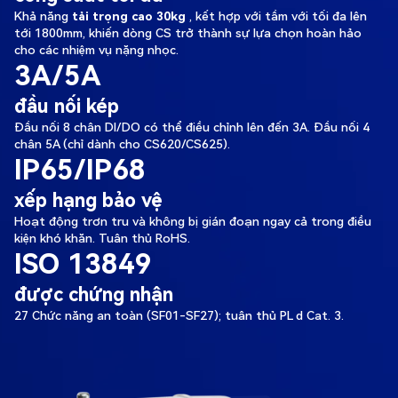
Khả năng
tải trọng cao 30kg
, kết hợp với tầm với tối đa lên
tới 1800mm, khiến dòng CS trở thành sự lựa chọn hoàn hảo
cho các nhiệm vụ nặng nhọc.
3A/5A
đầu nối kép
Đầu nối 8 chân DI/DO có thể điều chỉnh lên đến 3A. Đầu nối 4
chân 5A (chỉ dành cho CS620/CS625).
IP65/IP68
xếp hạng bảo vệ
Hoạt động trơn tru và không bị gián đoạn ngay cả trong điều
kiện khó khăn. Tuân thủ RoHS.
ISO 13849
được chứng nhận
27 Chức năng an toàn (SF01-SF27); tuân thủ PL d Cat. 3.