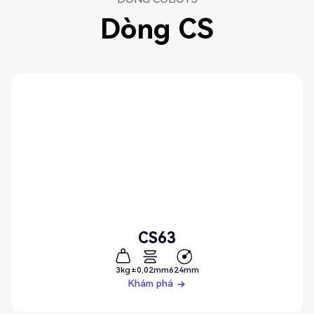
Dòng CS
CS63
3kg
±0,02mm
624mm
Khám phá
Khám phá