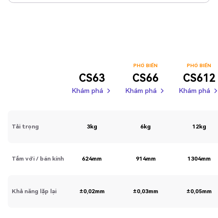
PHỔ BIẾN
PHỔ BIẾN
CS63
CS66
CS612
Khám phá
Khám phá
Khám phá
Khám phá
Khám phá
Khám phá
Khám phá
Khám phá
Tải trọng
3kg
6kg
12kg
Tầm với / bán kính
624mm
914mm
1304mm
Khả năng lặp lại
±0,02mm
±0,03mm
±0,05mm