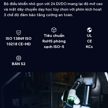
Bộ điều khiển nhỏ gọn với 24 DI/DO mang lại độ mở cao
và mặt dây chuyền dạy học tùy chọn với phím kích hoạt
3 chế độ đảm bảo tăng cường an toàn.
Tiêu chuẩn
UL
ISO 13849 ISO
RoHS phòng
CE
10218 CE-MD
sạch ISO-5
KCs
BÁN S2