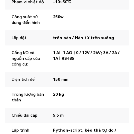
Phạm vi nhiệt độ
-10~50℃
Công suất sử
250w
dụng điển hình
Lắp đặt
trên bàn / Hàn từ trên xuống
Cổng I/O và
1 AI, 1 AO | 0 / 12V / 24V; 3A / 2A /
nguồn cấp của
1A | RS485
công cụ:
Diện tích đế
150 mm
Trọng lượng bản
20 kg
thân
Chiều dài cáp
5,5 m
Lập trình
Python-script, kéo thả tự do /