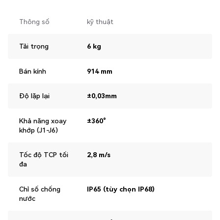
Thông số
kỹ thuật
Tải trọng
6 kg
Bán kính
914 mm
Độ lặp lại
±0,03mm
Khả năng xoay
±360°
khớp (J1-J6)
Tốc độ TCP tối
2,8 m/s
đa
Chỉ số chống
IP65 (tùy chọn IP68)
nước