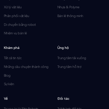
Xử lý vật liệu
Nhựa & Polyme
Phân phối vật liệu
Bán lẻ thông minh
Di chuyển bằng robot
Nhiệm vụ bán lẻ
Khám phá
Ủng hộ
Tất cả tin tức
Trung tâm tải xuống
Những câu chuyện thành công
Trung tâm hỗ trợ
Blog
Sự kiện
Về
Đối tác
Tại sao lại là Elite Robots
Trở thành đối tác