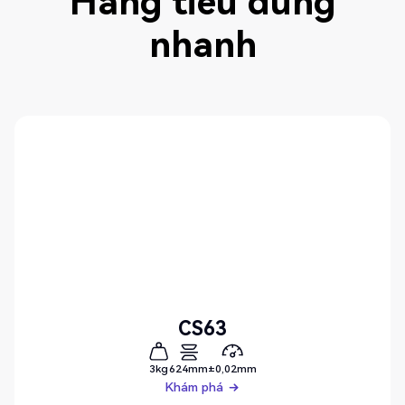
Hàng tiêu dùng
nhanh
CS63
3kg
624mm
±0,02mm
Khám phá