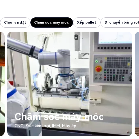
Chọn và đặt
Chăm sóc máy móc
Xếp pallet
Di chuyển bằng ro
Chọn và đặt
Chăm sóc máy móc
Xếp pallet
Di chuyển bằng ro
Chăm sóc máy móc
CNC, Đúc kim loại, IMM, Máy ép