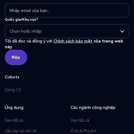
Quốc gia/Khu vực*
Tôi đã đọc và đồng ý với
Chính sách bảo mật
của trang web
này
Nộp
Nộp
Cobots
Dòng CS
Ứng dụng
Các ngành công nghiệp
Xem tất cả
Xem tất cả
Lắp ráp và vặn vít
Ô tô & Phụ trợ