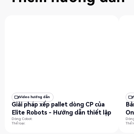
Video hướng dẫn
Giải pháp xếp pallet dòng CP của
Bả
Elite Robots - Hướng dẫn thiết lập
On
Dòng Cobot:
Dòng
Thể loại:
Thể l