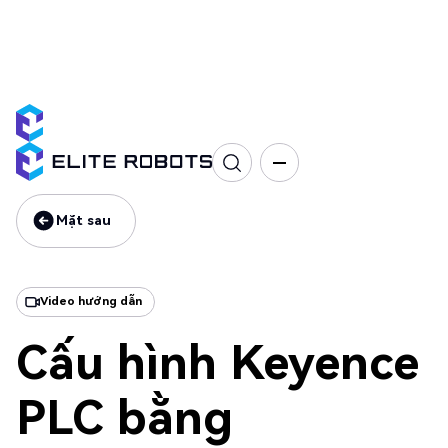
Dòng EC
Giao diện & Truyền thông
Lập trình
Đào tạo
Mặt sau
Mặt sau
Video hướng dẫn
Cấu hình Keyence
PLC bằng